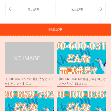
関連記事
【05057849777の引越し侍をどうに
【08006000311の引越し侍を何とか
かしたい方へ】口コ…
したい方へ】口コミ…